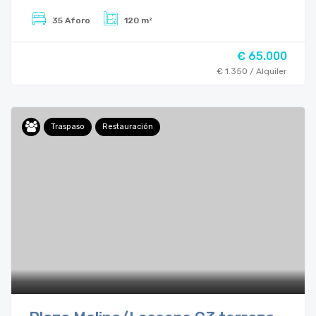
35 Aforo
120 m²
€ 65.000
€ 1.350 / Alquiler
Traspaso
Restauración