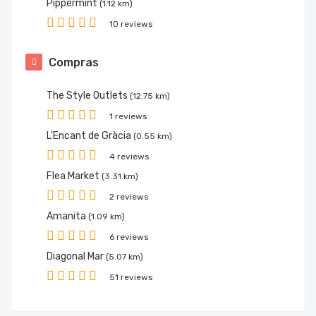
Pippermint
(1.12 km)
10 reviews
Compras
The Style Outlets
(12.75 km)
1 reviews
L'Encant de Gràcia
(0.55 km)
4 reviews
Flea Market
(3.31 km)
2 reviews
Amanita
(1.09 km)
6 reviews
Diagonal Mar
(5.07 km)
51 reviews