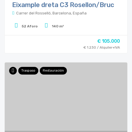
Eixample dreta C3 Rosellon/Bruc
Carrer del Rosselló, Barcelona, España
52 Aforo
140 m²
€ 105.000
€ 1.230 / Alquiler+IVA
Traspaso
Restauración