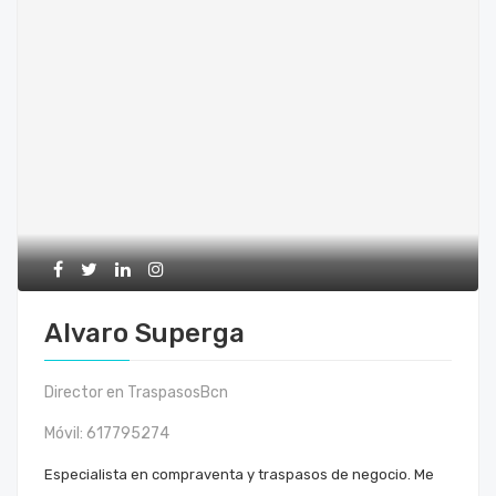
Alvaro Superga
Director en TraspasosBcn
Móvil:
617795274
Especialista en compraventa y traspasos de negocio. Me