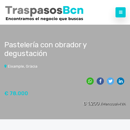
Pastelería con obrador y
degustación
Eixample, Gràcia
€ 78.000
€ 1.200
/Mensual+IVA