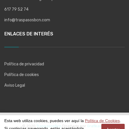
617 79 52 74
info@traspasosbcn.com
ENLACES DE INTERÉS
Política de privacidad
Política de cookies
Aviso Legal
Esta web utiliza cookies, puedes ver aquí la
Política de Cookies
.
© 2020
TraspasosBcn
Diseñado por
Grafikaweb
Si continúas navegando, estás aceptándola.